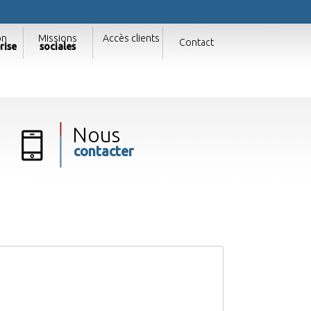
on
Missions
Accès clients
Contact
rise
sociales
Nous
contacter